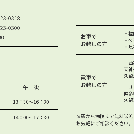
3-0318
3-0300
・福
お車で
301
・久
お越しの方
・鳥
―西
天神
久留
電車で
お越しの方
午 後
―Ｊ
博多
久留
13：30〜16：30
※駅から病院まで無料送迎
14：00〜17：30
お気軽にご相談ください。